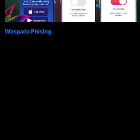
Waspada Phising
Peringatan PENTING untuk berhati-hati pada website phising atau website
palsu yang mengatas namakan
Narkobet.
Website phising adalah website
palsu yang digunakan oleh oknum tidak bertanggung jawab (hacker) untuk
mendapatkan username dan kata sandi milik member
asli
Narkobet.
Oknum tersebut selalu mencari cara untuk menjebak
korbannya dengan cara membujuk atau merayu korbannya agar login
pada website phising yang telah mereka buat.
MOHON LOGIN DENGAN MENGGUNAKAN WEBSITE
RESMI DARI
Narkobet
APABILA ANDA LOGIN DARI WEBSITE PHISING ATAU
TIDAK RESMI DAPAT MENYEBABKAN
PENCURIAN ID DAN
CHIP Narkobet ANDA.
Berikut panduan cara membedakan website ASLI Narkobet