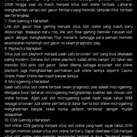
2008 hingga saat ini masih menjadi situs slot online terbaik. Lantaran
menghadirkan variasi slot gacor terbaru yang memiliki tampilan fitur terbaik
dan terlengkap.
7. Flow Gaming x Narkobet
Link slot gacor flow gaming menjadi situs slot online yang masih baru
diluncurkan. Walaupun baru rilis, link slot flow gaming memiliki ratusan slot
gacor dengan menghadirkan fitur menarik. Sehingga para pemain memiliki
kesempatan menikmati slot gacor ini selain pragmatic play.
8. Playtech x Narkobet
Situs judi slot playtech menjadi salah satu provider slot yang bisa dikatakan
paling modern. Dimana slot online playtech sudah dirilis hampir 20 tahun dan
memiliki 500 jenis slot gacor. Selain dikenal sebagai provider slot online
playtech juga menghadirkan permainan judi online lainnya seperti Casino
Online, Poker Online dan masih banyak lainnya.
9. Microgaming x Narkobet
Salah satu situs slot online terbaik selain pragmatic play adalah microgaming.
Mengapa bisa? lantaran microgaming menghadirkan kualitas dan inovasi slot
online terbaik. Agen judi slot microgaming sudah hadir sejak tahun 1994
sebagai provider judi online pertama di dunia. Serta slot online microgaming
menghadirkan banyak sekali bonus jackpot terbesar dengan mudah
didapatkan.
10. CQ9 Gaming x Narkobet
Slot online CQ9 gaming menjadi situs slot online yang hadir sejak tahun 2016
dengan memiliki julukan situs slot online terbaru. Dapat dikatakan CQ9 menjadi
situs slot online yang memiliki keunggulan terbaik di Asia. Terdapat koleksi